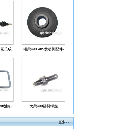
油底壳总成
锡柴490 485发动机配件-
皮带涨紧轮…
98油垫
大柴498摇臂螺丝
更多>>