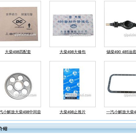
大柴498四配套
大柴498大修包
锡柴490 485
汽小解放大柴498中间齿
大柴498止推片
一汽小解放大柴4
介绍