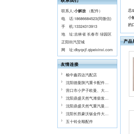
联系我们
总
联系人:
小解放
（配件）
小
电 话:
18686684523(同微信)
的
手 机:
13324313913
地 址:吉林省 长春市 绿园区
产品
正阳街汽贸城
网 址:
dbyqxjf.qipeixinxi.com
友情连接
榆中鑫四达汽配店
沈阳德曼陕汽重卡配件…
营口市小尹子欧曼、大…
沈阳鼎盛天然气潍柴发…
沈阳鼎盛天然气重汽曼…
沈阳长胜豪沃钣金件大…
五十铃全顺配件