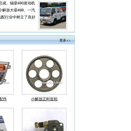
成、锡柴490发动机
解放大柴498、一汽
汽配行业中树立了良好
连杆配件
锡柴490 485发动机配件-
更多>>
机油泵总成
轴承
小解放活塞环
配件
小解放正时齿轮