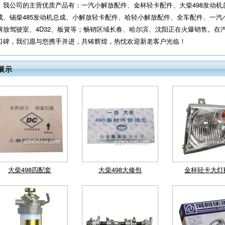
我公司的主营优质产品有：一汽小解放配件、金杯轻卡配件、大柴498发动机总
成、锡柴485发动机总成、小解放轻卡配件、哈轻小解放配件、全车配件、一汽小
解放驾驶室、4D32、板簧等；畅销区域长春、哈尔滨、沈阳正在火爆销售。在
口碑，我们愿与您携手并进，共铸辉煌，热忱欢迎新老客户光临！
锡柴490 485曲轴
锡柴490 485皮带轮配件
锡柴490 485
展示
金杯轻卡大灯配件
小解放正时齿轮
小解放万向
大柴498四配套
大柴498大修包
金杯轻卡大灯