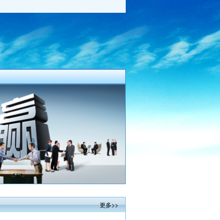
98油垫
大柴498摇臂螺丝
连杆配件
锡柴490 485发动机配件-
机油泵总成
更多>>
轴承
小解放活塞环