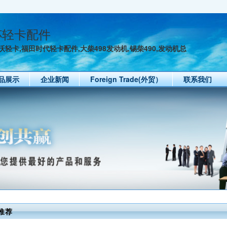
汽小解放大柴498中间齿
大柴498止推片
一汽小解放大柴4
杯轻卡配件
轻卡,福田时代轻卡配件,大柴498发动机,锡柴490,发动机总
品展示
企业新闻
Foreign Trade(外贸）
联系我们
锡柴490 485曲轴
锡柴490 485皮带轮配件
锡柴490 485
推荐
金杯轻卡大灯配件
小解放正时齿轮
小解放万向