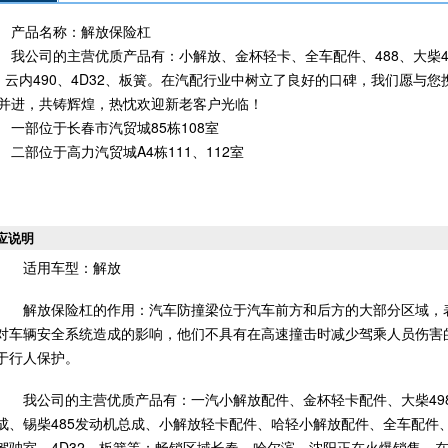
产品名称：解放保险杠
我公司的主营优质产品有：小解放、金杯轻卡、全车配件、488、大柴4
、云内490、4D32、板簧。在汽配行业中树立了良好的口碑，我们愿与您
并进，共铸辉煌，热忱欢迎新老客户光临！
一部位于长春市汽贸城85栋108室
二部位于高力汽贸城A4栋111、112室
应说明
适用车型：解放
解放保险杠的作用：汽车防撞梁位于汽车前方和后方的大部分区域，
对车辆安全系统造成的影响，他们不具有在高速撞击时减少驾乘人员伤害
于行人保护。
我公司的主营优质产品有：一汽小解放配件、金杯轻卡配件、大柴498
成、锡柴485发动机总成、小解放轻卡配件、哈轻小解放配件、全车配件、
驾驶室、4D32、板簧等；畅销区域长春、哈尔滨、沈阳正在火爆销售。