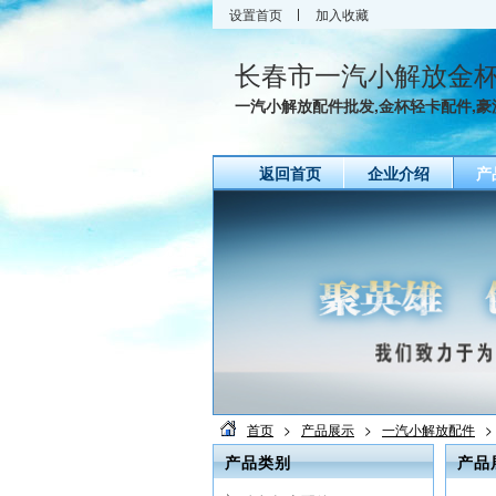
设置首页
加入收藏
长春市一汽小解放金
一汽小解放配件批发,金杯轻卡配件,豪沃
返回首页
企业介绍
产
首页
>
产品展示
>
一汽小解放配件
>
产品类别
产品