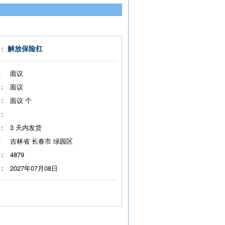
解放保险杠
：
：
面议
：
面议
：
面议
个
：
：
3
天内发货
：
吉林省 长春市 绿园区
：
4879
：
2027年07月08日