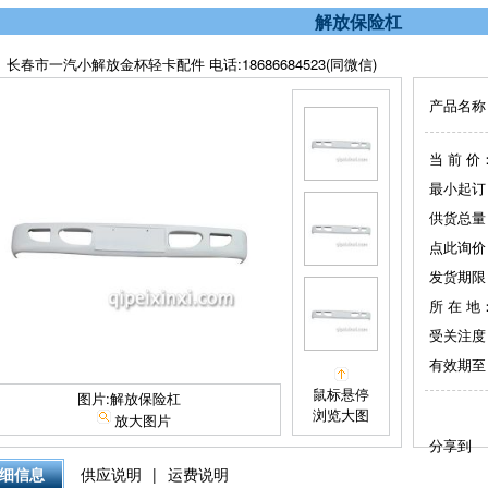
解放保险杠
长春市一汽小解放金杯轻卡配件 电话:18686684523(同微信)
产品名称
当 前 价
最小起订
供货总量
点此询价
发货期限
所 在 地
受关注度
有效期至
鼠标悬停
图片:解放保险杠
浏览大图
放大图片
分享到
细信息
供应说明
|
运费说明