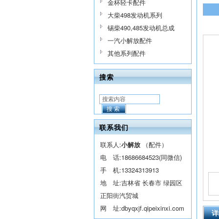
金杯轻卡配件
大柴498发动机系列
锡柴490,485发动机总成
一汽小解放配件
其他系列配件
搜索
搜索
联系我们
联系人:
小解放
（配件）
电 话:
18686684523(同微信)
手 机:
13324313913
地 址:吉林省 长春市 绿园区
正阳街汽贸城
网 址:
dbyqxjf.qipeixinxi.com
详