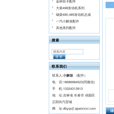
金杯轻卡配件
大柴498发动机系列
锡柴490,485发动机总成
一汽小解放配件
其他系列配件
搜索
搜索
联系我们
联系人:
小解放
（配件）
电 话:
18686684523(同微信)
手 机:
13324313913
地 址:吉林省 长春市 绿园区
正阳街汽贸城
网 址:
dbyqxjf.qipeixinxi.com
详