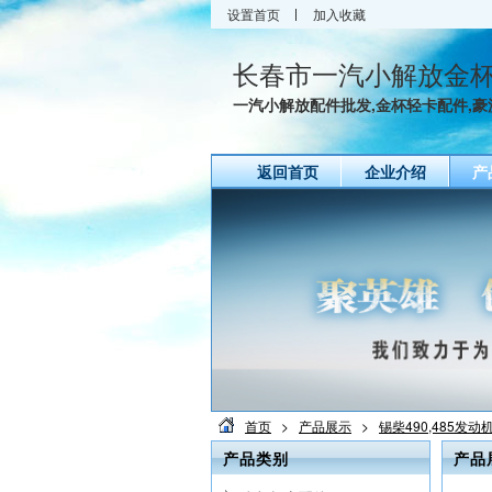
设置首页
加入收藏
长春市一汽小解放金
一汽小解放配件批发,金杯轻卡配件,豪沃
返回首页
企业介绍
产
首页
>
产品展示
>
锡柴490,485发动
产品类别
产品