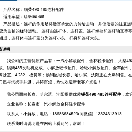
产品名称：锡柴490 485连杆配件
适用车型：
锡柴490 485
产品描述：连杆的作用是将活塞承受的力传给曲轴，并使活塞的往复运
变为曲轴的旋转运动。 连杆由连杆体、连杆盖、连杆螺栓和连杆轴瓦等
组成，连杆体与连杆盖分为连杆小头、杆身和连杆大头。
应说明
我公司的主营优质产品有：一汽小解放配件、金杯轻卡配件、大柴498
成、锡柴485发动机总成、小解放轻卡配件、哈轻小解放配件、全车配件、
驾驶室、4D32、板簧等；畅销区域长春、哈尔滨、沈阳正在火爆销售。
们愿与您携手并进，共铸辉煌，热忱欢迎新老客户光临！
我公司面向长春、哈尔滨、沈阳提供优质
锡柴490 485连杆配件
，欢
企业名称：长春市一汽小解放金杯轻卡配件
联系人：小解放，电话：18686684523(同微信) 13324313913
联系我时请说明是在网站上看到的，谢谢！