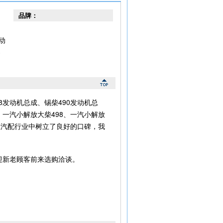
品牌：
动
零
发动机总成、锡柴490发动机总
一汽小解放大柴498、一汽小解放
在汽配行业中树立了良好的口碑，我
迎新老顾客前来选购洽谈。