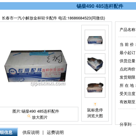
锡柴490 485连杆配件
长春市一汽小解放金杯轻卡配件 电话:18686684523(同微信)
产品名称
当 前 价
最小起订
供货总量
点此询价
发货期限
所 在 地
受关注度
有效期至
鼠标悬停
图片:锡柴490 485连杆配件
浏览大图
放大图片
分享到
细信息
供应说明
|
运费说明