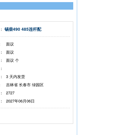
锡柴490 485连杆配
：
：
面议
：
面议
：
面议
个
：
：
3
天内发货
：
吉林省 长春市 绿园区
：
2727
：
2027年06月06日