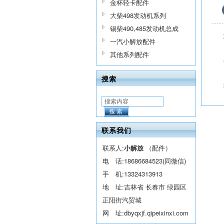
金杯轻卡配件
大柴498发动机系列
锡柴490,485发动机总成
一汽小解放配件
其他系列配件
搜索
搜索
联系我们
联系人:
小解放
（配件）
电 话:
18686684523(同微信)
手 机:
13324313913
地 址:吉林省 长春市 绿园区
正阳街汽贸城
网 址:
dbyqxjf.qipeixinxi.com