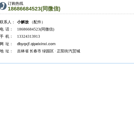
订购热线
18686684523(同微信)
联系人：
小解放
（配件）
电 话：
18686684523(同微信)
手 机：
13324313913
dbyqxjf.qipeixinxi.com
网 址：
地 址：
吉林省 长春市 绿园区 · 正阳街汽贸城