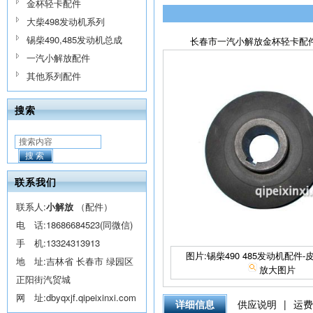
金杯轻卡配件
大柴498发动机系列
锡柴490,485发动机总成
长春市一汽小解放金杯轻卡配件 电话
一汽小解放配件
其他系列配件
搜索
搜索
联系我们
联系人:
小解放
（配件）
电 话:
18686684523(同微信)
手 机:
13324313913
图片:锡柴490 485发动机配件
地 址:吉林省 长春市 绿园区
放大图片
正阳街汽贸城
网 址:
dbyqxjf.qipeixinxi.com
详细信息
供应说明
|
运费