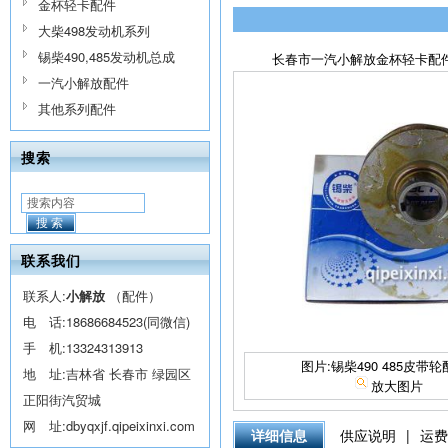
金杯轻卡配件
大柴498发动机系列
锡柴490,485发动机总成
长春市一汽小解放金杯轻卡配件 电话
一汽小解放配件
其他系列配件
搜索
搜索
联系我们
联系人:
小解放
（配件）
电 话:
18686684523(同微信)
手 机:
13324313913
图片:锡柴490 485皮带轮
地 址:吉林省 长春市 绿园区
放大图片
正阳街汽贸城
网 址:
dbyqxjf.qipeixinxi.com
详细信息
供应说明
|
运费