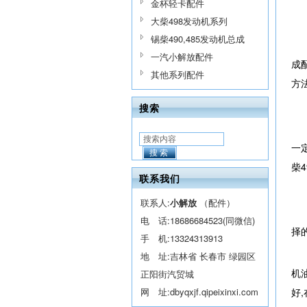
金杯轻卡配件
大柴498发动机系列
锡柴490,485发动机总成
一汽小解放配件
成
其他系列配件
方
搜索
一
搜索
柴
联系我们
联系人:
小解放
（配件）
电 话:
18686684523(同微信)
择
手 机:
13324313913
地 址:吉林省 长春市 绿园区
机
正阳街汽贸城
网 址:
dbyqxjf.qipeixinxi.com
好