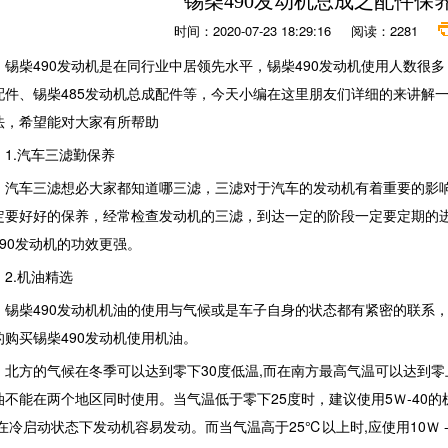
锡柴490发动机总成之配件保
时间：2020-07-23 18:29:16 阅读：2281
锡柴490发动机是在同行业中居领先水平，锡柴490发动机使用人数很多
配件、锡柴485发动机总成配件等，今天小编在这里朋友们详细的来讲解一
法，希望能对大家有所帮助
1.汽车三滤勤保养
汽车三滤想必大家都知道哪三滤，三滤对于汽车的发动机有着重要的影响
定要好好的保养，经常检查发动机的三滤，到达一定的阶段一定要定期的
490发动机的功效更强。
2.机油精选
锡柴490发动机机油的使用与气候或是车子自身的状态都有紧密的联系
的购买锡柴490发动机使用机油。
北方的气候在冬季可以达到零下30度低温,而在南方最高气温可以达到零
油不能在两个地区同时使用。当气温低于零下25度时，建议使用5Ｗ-40
,在冷启动状态下发动机容易发动。而当气温高于25℃以上时,应使用10Ｗ -30