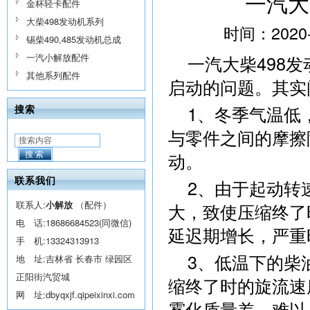
一汽大
金杯轻卡配件
大柴498发动机系列
时间：2020
锡柴490,485发动机总成
一汽小解放配件
一汽大柴498
其他系列配件
启动的问题。其实
1、冬季气温低
搜索
与零件之间的摩擦
动。
搜索
联系我们
2、由于起动转
联系人:
小解放
（配件）
大，致使压缩终了
电 话:
18686684523(同微信)
延迟期增长，严重
手 机:
13324313913
3、低温下的柴
地 址:吉林省 长春市 绿园区
正阳街汽贸城
缩终了时的旋流速
网 址:
dbyqxjf.qipeixinxi.com
雾化质量差，难以