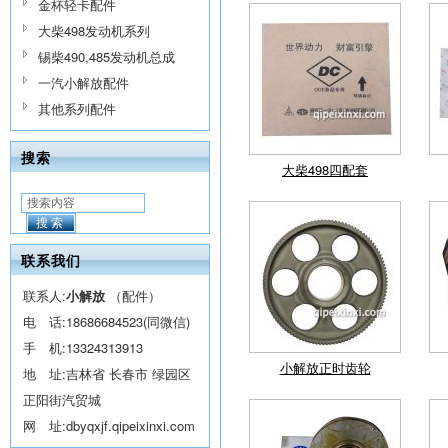
金杯轻卡配件
大柴498发动机系列
锡柴490,485发动机总成
一汽小解放配件
其他系列配件
搜索
大柴498四配套
搜索
联系我们
联系人:
小解放
（配件）
电 话:
18686684523(同微信)
手 机:
13324313913
小解放正时齿轮
地 址:吉林省 长春市 绿园区
正阳街汽贸城
网 址:
dbyqxjf.qipeixinxi.com