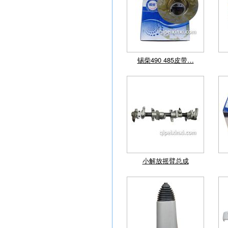
锡柴490 485皮带…
小解放摇臂总成