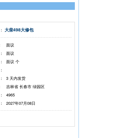
大柴498大修包
：
：
面议
：
面议
：
面议
个
：
：
3
天内发货
：
吉林省 长春市 绿园区
：
4965
：
2027年07月08日