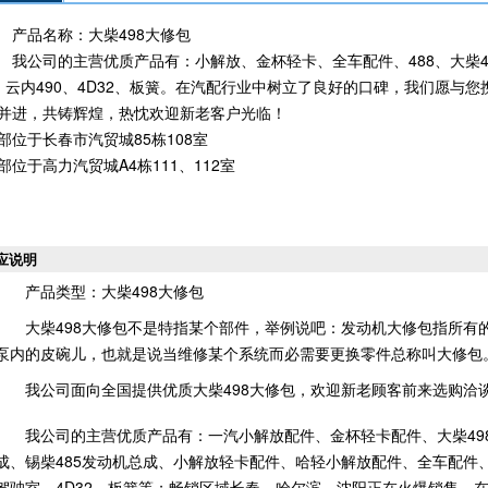
产品名称：大柴498大修包
我公司的主营优质产品有：小解放、金杯轻卡、全车配件、488、大柴4
、云内490、4D32、板簧。在汽配行业中树立了良好的口碑，我们愿与您
并进，共铸辉煌，热忱欢迎新老客户光临！
部位于长春市汽贸城85栋108室
部位于高力汽贸城A4栋111、112室
应说明
产品类型：大柴498大修包
大柴498大修包不是特指某个部件，举例说吧：发动机大修包指所有
泵内的皮碗儿，也就是说当维修某个系统而必需要更换零件总称叫大修包
我公司面向全国提供优质大柴498大修包，欢迎新老顾客前来选购洽
我公司的主营优质产品有：一汽小解放配件、金杯轻卡配件、大柴498
成、锡柴485发动机总成、小解放轻卡配件、哈轻小解放配件、全车配件、
驾驶室、4D32、板簧等；畅销区域长春、哈尔滨、沈阳正在火爆销售。