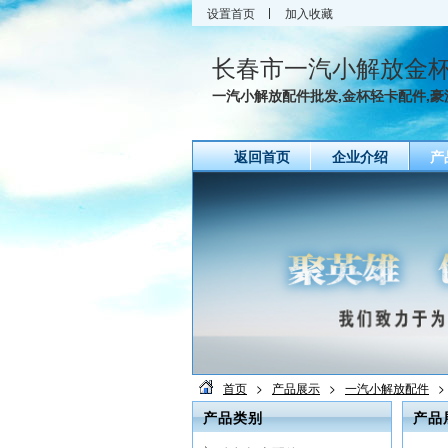
设置首页
加入收藏
长春市一汽小解放金
一汽小解放配件批发,金杯轻卡配件,豪沃
返回首页
企业介绍
产
首页
>
产品展示
>
一汽小解放配件
>
产品类别
产品