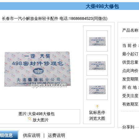
大柴498大修包
长春市一汽小解放金杯轻卡配件 电话:18686684523(同微信)
产品名称
当 前 价
最小起订
供货总量
点此询价
发货期限
所 在 地
受关注度
有效期至
鼠标悬停
图片:大柴498大修包
浏览大图
放大图片
分享到
细信息
供应说明
|
运费说明