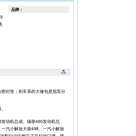
品牌：
9
携
的密封垫；刹车系的大修包是指泵分
。
谈。
发动机总成、锡柴490发动机总
一汽小解放大柴498、一汽小解放
在汽配行业中树立了良好的口碑，我