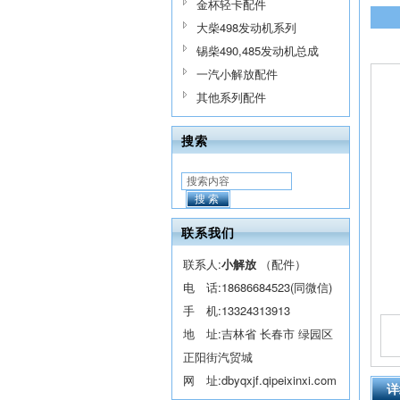
金杯轻卡配件
大柴498发动机系列
锡柴490,485发动机总成
一汽小解放配件
其他系列配件
搜索
搜索
联系我们
联系人:
小解放
（配件）
电 话:
18686684523(同微信)
手 机:
13324313913
地 址:吉林省 长春市 绿园区
正阳街汽贸城
网 址:
dbyqxjf.qipeixinxi.com
详