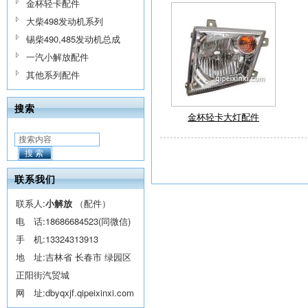
金杯轻卡配件
大柴498发动机系列
锡柴490,485发动机总成
一汽小解放配件
其他系列配件
搜索
金杯轻卡大灯配件
搜索
联系我们
联系人:
小解放
（配件）
电 话:
18686684523(同微信)
手 机:
13324313913
地 址:吉林省 长春市 绿园区
正阳街汽贸城
网 址:
dbyqxjf.qipeixinxi.com