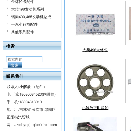
金杯轻卡配件
大柴498发动机系列
锡柴490,485发动机总成
一汽小解放配件
其他系列配件
搜索
大柴498大修包
搜索
联系我们
联系人:
小解放
（配件）
电 话:
18686684523(同微信)
手 机:
13324313913
小解放正时齿轮
地 址:吉林省 长春市 绿园区
正阳街汽贸城
网 址:
dbyqxjf.qipeixinxi.com