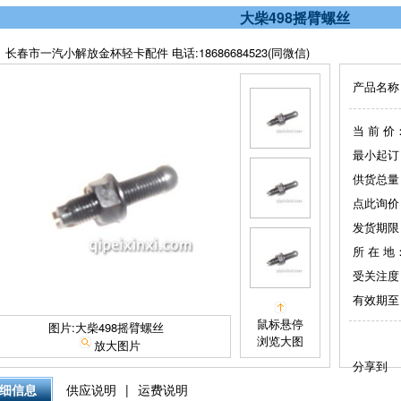
大柴498摇臂螺丝
长春市一汽小解放金杯轻卡配件 电话:18686684523(同微信)
产品名称
当 前 价
最小起订
供货总量
点此询价
发货期限
所 在 地
受关注度
有效期至
鼠标悬停
图片:大柴498摇臂螺丝
浏览大图
放大图片
分享到
细信息
供应说明
|
运费说明