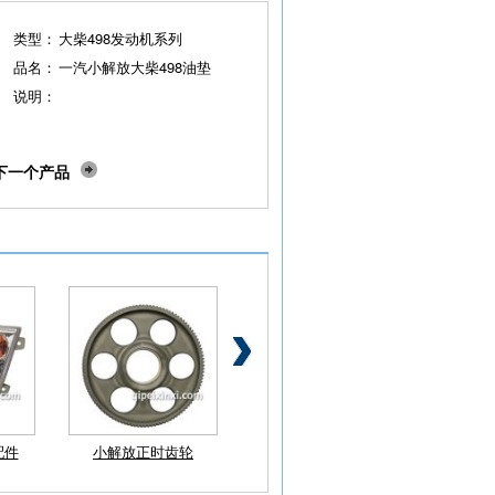
类型：
大柴498发动机系列
品名：
一汽小解放大柴498油垫
说明：
下一个产品
配件
小解放正时齿轮
小解放油水分离器总
小解