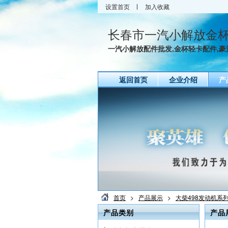
设置首页
加入收藏
长春市一汽小解放金
一汽小解放配件批发,金杯轻卡配件,豪沃
返回首页
企业介绍
产
首页
>
产品展示
>
大柴498发动机系
产品类别
产品