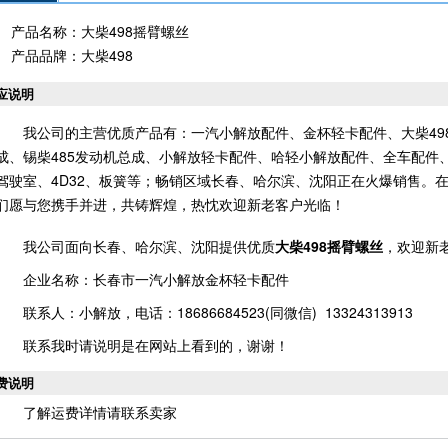
产品名称：大柴498摇臂螺丝
产品品牌：大柴498
应说明
我公司的主营优质产品有：一汽小解放配件、金杯轻卡配件、大柴498
成、锡柴485发动机总成、小解放轻卡配件、哈轻小解放配件、全车配件、
驾驶室、4D32、板簧等；畅销区域长春、哈尔滨、沈阳正在火爆销售。
们愿与您携手并进，共铸辉煌，热忱欢迎新老客户光临！
我公司面向长春、哈尔滨、沈阳提供优质
大柴498摇臂螺丝
，欢迎新
企业名称：长春市一汽小解放金杯轻卡配件
联系人：小解放，电话：18686684523(同微信) 13324313913
联系我时请说明是在网站上看到的，谢谢！
费说明
了解运费详情请联系卖家