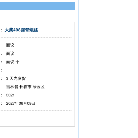
大柴498摇臂螺丝
：
：
面议
：
面议
：
面议
个
：
：
3
天内发货
：
吉林省 长春市 绿园区
：
3321
：
2027年06月09日