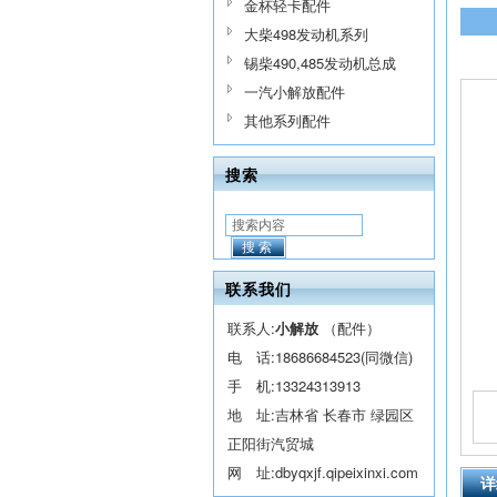
金杯轻卡配件
大柴498发动机系列
锡柴490,485发动机总成
一汽小解放配件
其他系列配件
搜索
搜索
联系我们
联系人:
小解放
（配件）
电 话:
18686684523(同微信)
手 机:
13324313913
地 址:吉林省 长春市 绿园区
正阳街汽贸城
网 址:
dbyqxjf.qipeixinxi.com
详