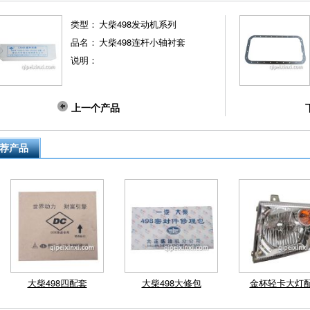
类型：
大柴498发动机系列
品名：
大柴498连杆小轴衬套
说明：
上一个产品
荐产品
大柴498四配套
大柴498大修包
金杯轻卡大灯