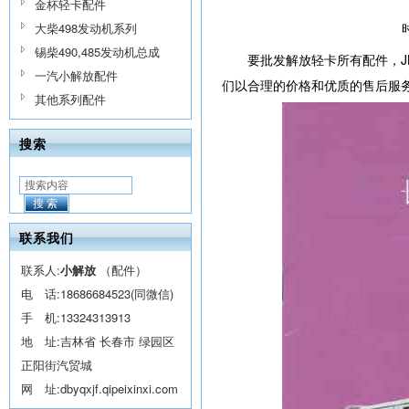
金杯轻卡配件
大柴498发动机系列
锡柴490,485发动机总成
要批发解放轻卡所有配件，J
一汽小解放配件
们以合理的价格和优质的售后服
其他系列配件
搜索
搜索
联系我们
联系人:
小解放
（配件）
电 话:
18686684523(同微信)
手 机:
13324313913
地 址:吉林省 长春市 绿园区
正阳街汽贸城
网 址:
dbyqxjf.qipeixinxi.com